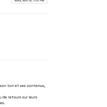
Wed, Nov 18, 7:00 PM
son ton et ses contenus, 
 de retours sur leurs 
es.