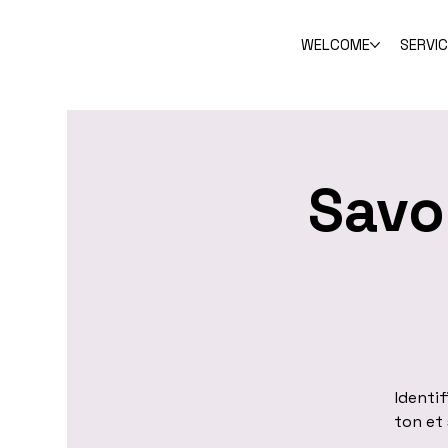
WELCOME
SERVI
Savoi
Identi
ton et 