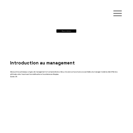
Revenir à la liste
Introduction au management
Découvrir les principaux styles de management et comprendre les rôles, missions et postures essentielles du manager moderne. Identifier les
attitudes clés favorisant la mobilisation et la cohérence d’équipe.
Durée : 3h