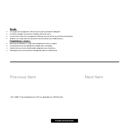
Déroulé :
Les types de management : directif, persuasif, participatif, délégatif.
Le rôle du manager : coordonner, mobiliser, donner du sens.
Les postures clés d’un management efficace : écoute active, assertivité, exemplarité.
Adapter son style selon la maturité et l’autonomie de ses collaborateurs.
Compétences visées :
Identifier les différents styles de management et leurs usages.
Comprendre la mission globale du manager dans une équipe.
Adopter des postures relationnelles adaptées aux situations.
Développer une communication managériale claire et mobilisatrice.
Previous Item
Next Item
Tarif : 285€ + Frais de déplacement (TVA non applicable, art. 293 B du CGI)
Planifier une intervention