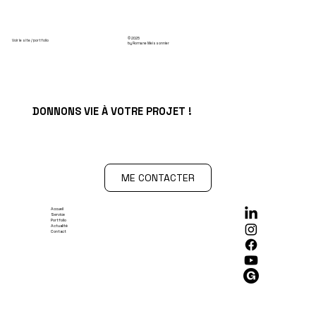
© 2025
Voir le site / portfolio
by Romane Meissonnier
DONNONS VIE À VOTRE PROJET !
ME CONTACTER
Accueil
Service
Portfolio
Actualité
Contact