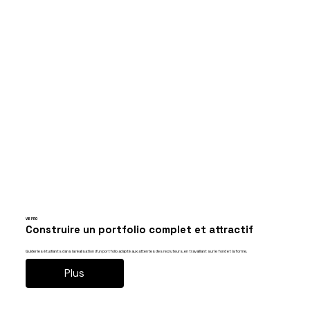
VIE PRO
Construire un portfolio complet et attractif
Guider les étudiants dans la réalisation d’un portfolio adapté aux attentes des recruteurs, en travaillant sur le fond et la forme.
Plus