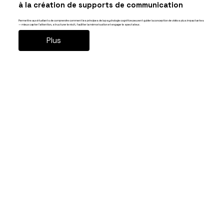
à la création de supports de communication
Permettre aux étudiants de comprendre comment les principes de la psychologie cognitive peuvent guider la conception de vidéos plus impactantes
— mieux capter l’attention, structurer le récit, faciliter la mémorisation et engager le spectateur.
Plus