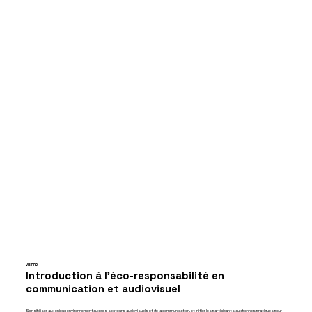
VIE PRO
Introduction à l’éco-responsabilité en
communication et audiovisuel
Sensibiliser aux enjeux environnementaux des secteurs audiovisuels et de la communication, et initier les participants aux bonnes pratiques pour