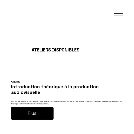
ATELIERS DISPONIBLES
AUDIOVISUEL
Introduction théorique à la production
audiovisuelle
Acquérir une vision d’ensemble du processus de production audiovisuelle, de la préparation à la réalisation, en comprenant les enjeux organisationnels,
techniques et administratifs liés à chaque étape.
Plus