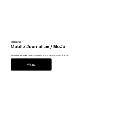
COMMUNICATION
Mobile Journalism / MoJo
Sensibiliser aux usages du smartphone comme outil de reportage sur le terrain.
Plus