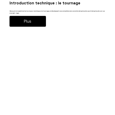
Introduction technique : le tournage
Découvrir et expérimenter les bases techniques du tournage, en développant une compréhension concrète de la prise de vue et de la prise de son sur
un projet-type.
Plus