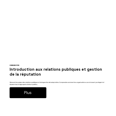
COMMUNICATION
Introduction aux relations publiques et gestion
de la réputation
Découvrir les enjeux des relations publiques et de la gestion de la réputation. Comprendre comment les organisations construisent, protègent et
réparent leur image auprès de leurs publics.
Plus