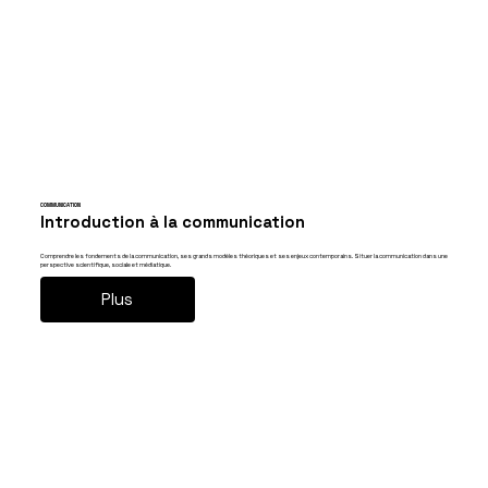
COMMUNICATION
Introduction à la communication
Comprendre les fondements de la communication, ses grands modèles théoriques et ses enjeux contemporains. Situer la communication dans une
perspective scientifique, sociale et médiatique.
Plus