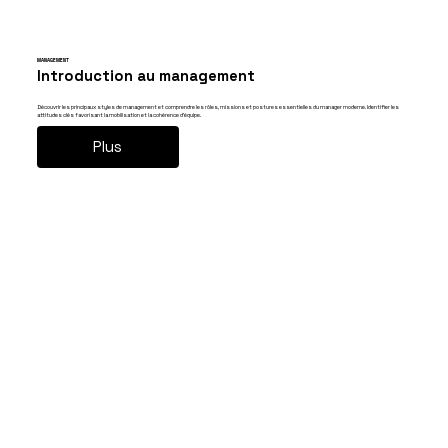
MANAGEMENT
Introduction au management
Découvrir les principaux styles de management et comprendre les rôles, missions et postures essentielles du manager moderne. Identifier les
attitudes clés favorisant la mobilisation et la cohérence d’équipe.
Plus