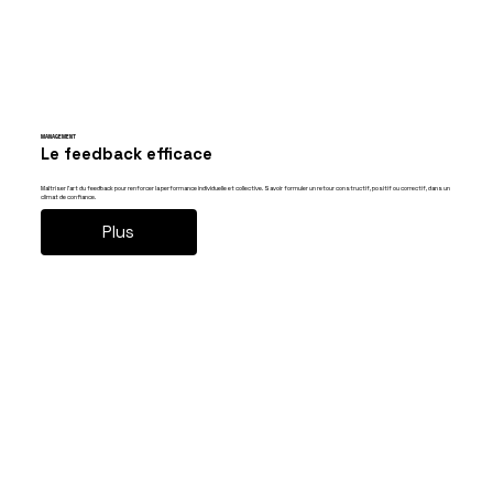
MANAGEMENT
Le feedback efficace
Maîtriser l’art du feedback pour renforcer la performance individuelle et collective. Savoir formuler un retour constructif, positif ou correctif, dans un
climat de confiance.
Plus