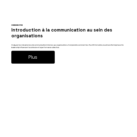
COMMUNICATION
Introduction à la communication au sein des
organisations
Analyser les mécanismes de communication internes aux organisations. Comprendre comment les flux d’information, la culture d’entreprise et le
leadership influencent la cohésion et la performance collective.
Plus