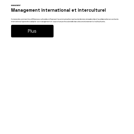
MANAGEMENT
Management international et interculturel
Comprendre comment les différences culturelles influencent la communication, la prise de décision, le leadership et la collaboration en contexte
international. Apprendre à adapter son management et sa posture professionnelle dans des environnements multiculturels.
Plus