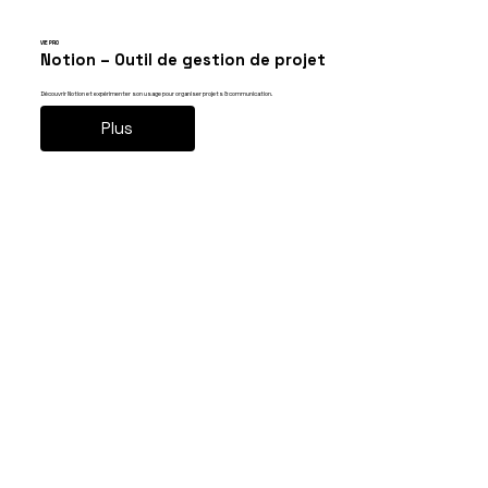
VIE PRO
Notion – Outil de gestion de projet
Découvrir Notion et expérimenter son usage pour organiser projets & communication.
Plus