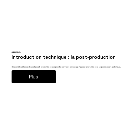
AUDIOVISUEL
Introduction technique : la post-production
Découvrir les étapes clés de la post-production et comprendre comment le montage façonne la narration et le style d’un projet audiovisuel.
Plus