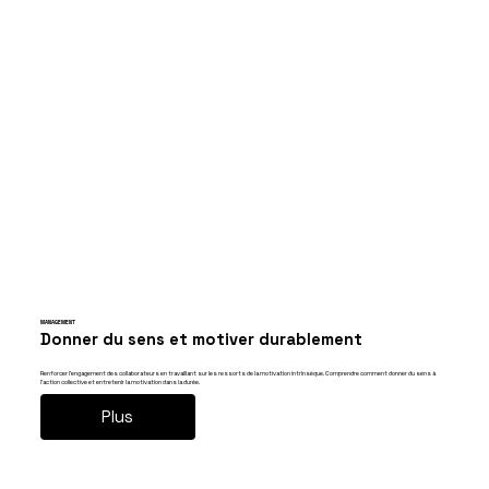
MANAGEMENT
Donner du sens et motiver durablement
Renforcer l’engagement des collaborateurs en travaillant sur les ressorts de la motivation intrinsèque. Comprendre comment donner du sens à
l’action collective et entretenir la motivation dans la durée.
Plus