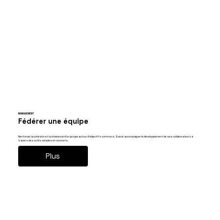
MANAGEMENT
Fédérer une équipe
Renforcer la cohésion et la cohérence d’un groupe autour d’objectifs communs. Savoir accompagner le développement de ses collaborateurs à
travers des outils simples et concrets.
Plus