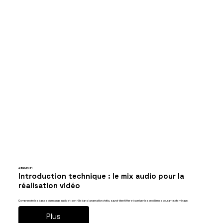
AUDIOVISUEL
Introduction technique : le mix audio pour la
réalisation vidéo
Comprendre les bases du mixage audio et son rôle dans la narration vidéo, savoir identifier et corriger les problèmes courants de mixage.
Plus