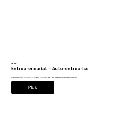
VIE PRO
Entrepreneuriat – Auto-entreprise
Comprendre les bases du statut et son utilité dans les métiers de la communication.
Plus