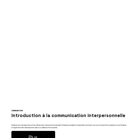
COMMUNICATION
Introduction à la communication interpersonnelle
Explorer les mécanismes et les dimensions de la communication interpersonnelle. Comprendre comment se construisent les relations, la confiance
et la gestion des désaccords dans un cadre professionnel.
Plus